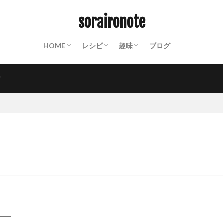
ABOUT
終活ノート
備蓄ノート：常温保存食材リスト
防災ノート：防災グッズリスト
保存食カレンダー
動画撮影機材
山装備一覧
保存食
パスタ
クスクス
ご飯もの
パン
おかず
スイーツ
麺類
飲み物
世界の料理
粉もの
調味料
インスタント
山ごはん
Mt.
沼津散策
お遍路
PHOTO
週末百姓生活
NOTES
soraironote
HOME
レシピ
趣味
ブログ
ABOUT
終活ノート
備蓄ノート：常温保存食材リスト
防災ノート：防災グッズリスト
保存食カレンダー
動画撮影機材
山装備一覧
保存食
パスタ
クスクス
ご飯もの
パン
おかず
スイーツ
麺類
飲み物
世界の料理
粉もの
調味料
インスタント
山ごはん
Mt.
沼津散策
お遍路
PHOTO
週末百姓生活
NOTES
費