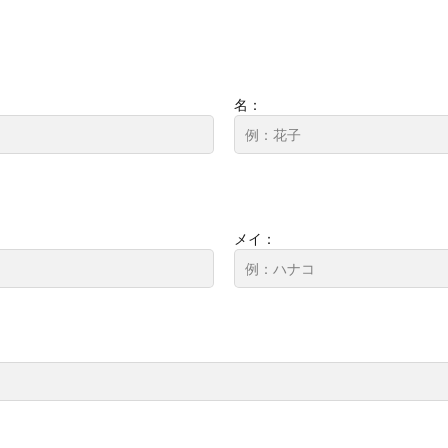
名：
メイ：