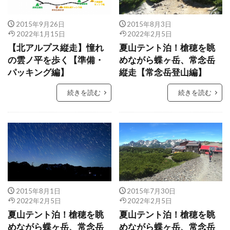
2015年9月26日
2015年8月3日
2022年1月15日
2022年2月5日
【北アルプス縦走】憧れ
夏山テント泊！槍穂を眺
の雲ノ平を歩く【準備・
めながら蝶ヶ岳、常念岳
パッキング編】
縦走【常念岳登山編】
続きを読む
続きを読む
2015年8月1日
2015年7月30日
2022年2月5日
2022年2月5日
夏山テント泊！槍穂を眺
夏山テント泊！槍穂を眺
めながら蝶ヶ岳、常念岳
めながら蝶ヶ岳、常念岳