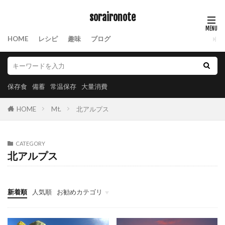
soraironote
HOME
レシピ
趣味
ブログ
保存食
備蓄
常温保存
大量消費
HOME
Mt.
北アルプス
CATEGORY
北アルプス
新着順
人気順
お勧めカテゴリ
保存食