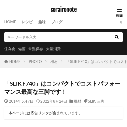
soraironote
HOME
レシピ
趣味
ブログ
保存食
備蓄
常温保存
大量消費
HOME
PHOTO
機材
「SLIK F740」はコンパクトで
「SLIK F740」はコンパクトでコストパフォー
マンス最高な三脚です！
2014年5月7日
2022年8月24日
機材
SLIK
,
三脚
本ページには広告リンクが含まれています。