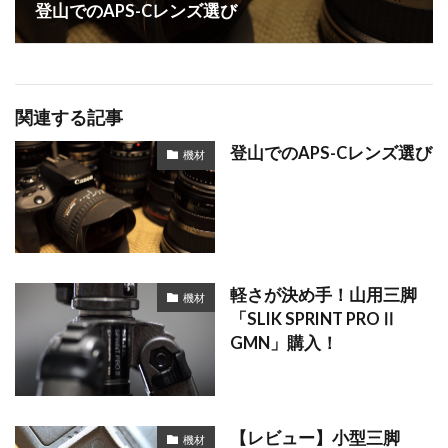
登山でのAPS-Cレンズ選び
関連する記事
登山でのAPS-Cレンズ選び
機材
軽さが決め手！山用三脚
機材
「SLIK SPRINT PROⅡ
GMN」購入！
【レビュー】小型三脚
機材