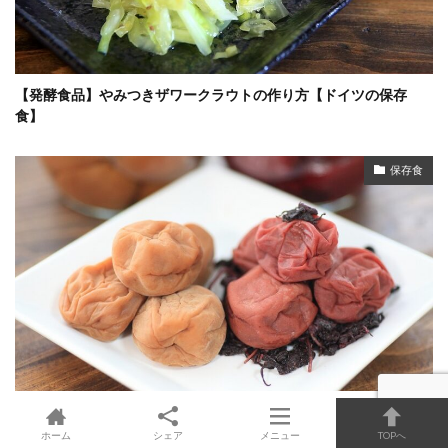
【発酵食品】やみつきザワークラウトの作り方【ドイツの保存
食】
保存食
【極上の保存食】ジップロックで梅干しの作り方【赤梅干し＆白
梅干し】
ホーム
シェア
メニュー
TOPへ