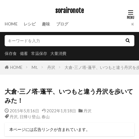
soraironote
HOME
レシピ
趣味
ブログ
保存食
備蓄
常温保存
大量消費
HOME
Mt.
丹沢
大倉-三ノ塔-蓬平、いつもと違う丹沢を
大倉-三ノ塔-蓬平、いつもと違う丹沢を歩いて
みた！
2015年5月16日
2022年1月18日
丹沢
丹沢
,
日帰り登山
,
春山
本ページには広告リンクが含まれています。