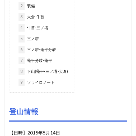
2
装備
3
大倉-牛首
4
牛首-三ノ塔
5
三ノ塔
6
三ノ塔-蓬平分岐
7
蓬平分岐-蓬平
8
下山(蓬平-三ノ塔-大倉)
9
ソライロノート
登山情報
【日時】2015年5月14日