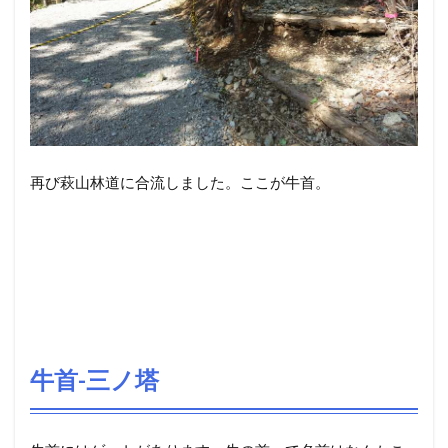
再び萩山林道に合流しました。ここが牛首。
牛首-三ノ塔