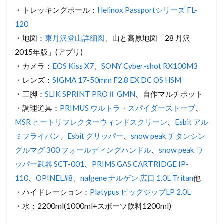
・トレッキングポール：
Helinox Passportシリーズ FL-
120
・地図：
東丹沢登山詳細図
、山と高原地図「28 丹沢
2015年版」(アプリ)
・カメラ：
EOS Kiss X7
、
SONY Cyber-shot RX100M3
・レンズ：
SIGMA 17-50mm F2.8 EX DC OS HSM
・三脚：
SLIK SPRINT PROⅡ GMN
、自作マルチポット
・調理道具：
PRIMUS ウルトラ・スパイダーストーブ
、
MSR ヒートリフレクターウィンドスクリーン
、
Esbit アル
ミフライパン
、
Esbit グリッパー
、
snow peak チタンシン
グルマグ 300 フォールディングハンドル
、
snow peak ワ
ッパー武器 SCT-001
、
PRIMS GAS CARTRIDGE IP-
110
、
OPINEL#8
、
nalgene ナルゲン 広口 1.0L Tritan
他
・ハイドレーション：
Platypus ビッグジップLP 2.0L
・水：2200ml(1000ml+スポーツ飲料1200ml)