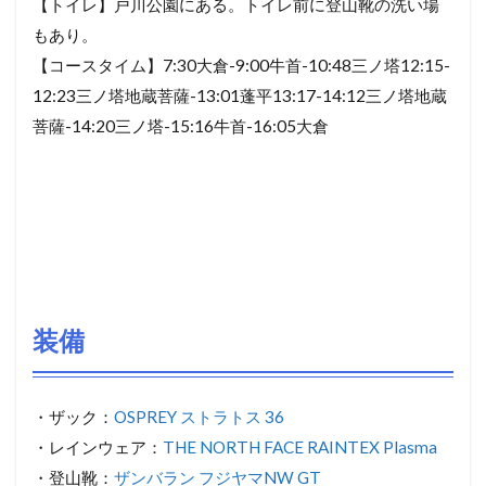
【トイレ】戸川公園にある。トイレ前に登山靴の洗い場
もあり。
【コースタイム】7:30大倉-9:00牛首-10:48三ノ塔12:15-
12:23三ノ塔地蔵菩薩-13:01蓬平13:17-14:12三ノ塔地蔵
菩薩-14:20三ノ塔-15:16牛首-16:05大倉
装備
・ザック：
OSPREY ストラトス 36
・レインウェア：
THE NORTH FACE RAINTEX Plasma
・登山靴：
ザンバラン フジヤマNW GT