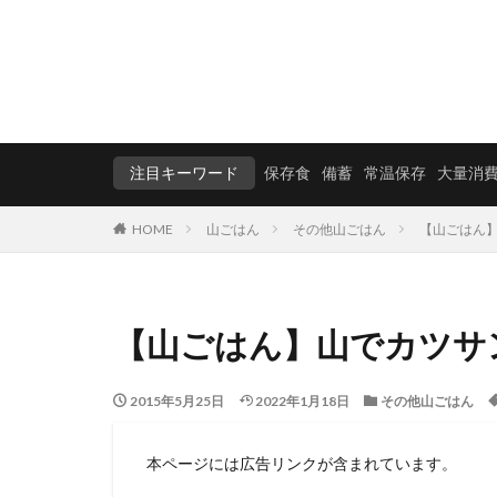
注目キーワード
保存食
備蓄
常温保存
大量消
HOME
山ごはん
その他山ごはん
【山ごはん
【山ごはん】山でカツサ
2015年5月25日
2022年1月18日
その他山ごはん
本ページには広告リンクが含まれています。