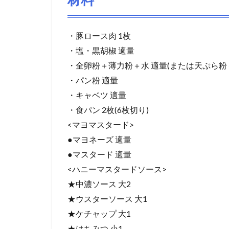
・豚ロース肉 1枚
・塩・黒胡椒 適量
・全卵粉＋薄力粉＋水 適量(または天ぷら粉
・パン粉 適量
・キャベツ 適量
・食パン 2枚(6枚切り)
<マヨマスタード>
●マヨネーズ 適量
●マスタード 適量
<ハニーマスタードソース>
★中濃ソース 大2
★ウスターソース 大1
★ケチャップ 大1
★はちみつ 小1