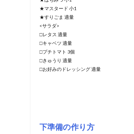
★マスタード 小1
★すりごま 適量
<サラダ>
□レタス 適量
□キャベツ 適量
□プチトマト 3個
□きゅうり 適量
□お好みのドレッシング 適量
下準備の作り方