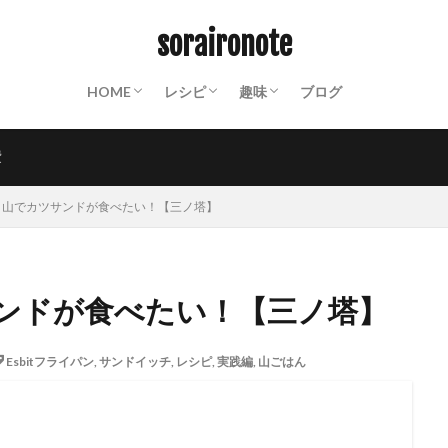
ABOUT
終活ノート
備蓄ノート：常温保存食材リスト
防災ノート：防災グッズリスト
保存食カレンダー
動画撮影機材
山装備一覧
保存食
パスタ
クスクス
ご飯もの
パン
おかず
スイーツ
麺類
飲み物
世界の料理
粉もの
調味料
インスタント
山ごはん
Mt.
沼津散策
お遍路
PHOTO
週末百姓生活
NOTES
soraironote
HOME
レシピ
趣味
ブログ
ABOUT
終活ノート
備蓄ノート：常温保存食材リスト
防災ノート：防災グッズリスト
保存食カレンダー
動画撮影機材
山装備一覧
保存食
パスタ
クスクス
ご飯もの
パン
おかず
スイーツ
麺類
飲み物
世界の料理
粉もの
調味料
インスタント
山ごはん
Mt.
沼津散策
お遍路
PHOTO
週末百姓生活
NOTES
費
】山でカツサンドが食べたい！【三ノ塔】
ンドが食べたい！【三ノ塔】
Esbitフライパン
,
サンドイッチ
,
レシピ
,
実践編
,
山ごはん