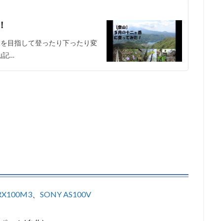
！
クを目指して登ったり下ったり変
山記…
 RX100M3
、
SONY AS100V