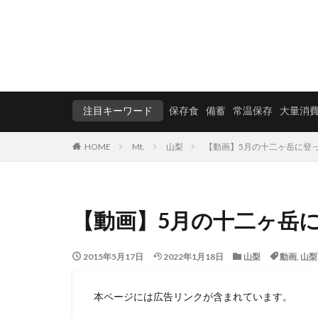
注目キーワード
保存食
備蓄
常温保存
大量消
HOME
Mt.
山梨
【動画】5月の十二ヶ岳に登
【動画】5月の十二ヶ岳
2015年5月17日
2022年1月18日
山梨
動画
,
山梨
本ページには広告リンクが含まれています。