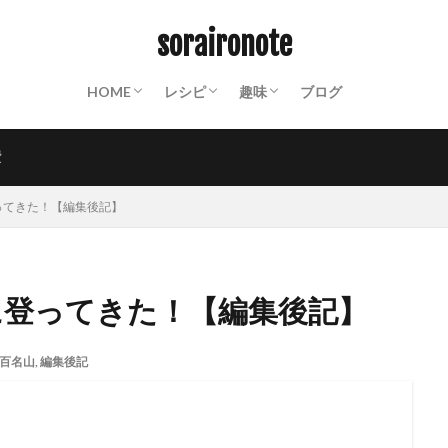
ABOUT
終活ノート
備蓄ノート：常温保存食材リスト
防災ノート：防災グッズリスト
保存食カレンダー
動画撮影機材
山装備一覧
保存食
パスタ
クスクス
ご飯もの
パン
おかず
スイーツ
麺類
飲み物
世界の料理
粉もの
調味料
インスタント
山ごはん
Mt.
沼津散策
お遍路
PHOTO
週末百姓生活
NOTES
soraironote
HOME
レシピ
趣味
ブログ
ABOUT
終活ノート
備蓄ノート：常温保存食材リスト
防災ノート：防災グッズリスト
保存食カレンダー
動画撮影機材
山装備一覧
保存食
パスタ
クスクス
ご飯もの
パン
おかず
スイーツ
麺類
飲み物
世界の料理
粉もの
調味料
インスタント
山ごはん
Mt.
沼津散策
お遍路
PHOTO
週末百姓生活
NOTES
費
ってきた！【編集後記】
に登ってきた！【編集後記】
百名山
,
編集後記