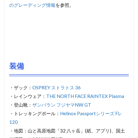
【日時】2015年5月27日
【天気】晴れ
【目的地】赤岳(2899m)、横岳(2829m)、硫黄岳(2760m)
【駐車場】赤岳山荘駐車場1000円
【トイレ】各所にあり。
【コースタイム】5:23赤岳山荘-5:32美濃戸山荘-[南
沢]-7:43行者小屋<小休止>7:57-9:36赤岳<小休止>-9:49
赤岳頂上山荘<小休止>10:13-10:35赤岳展望荘-10:41地
蔵の頭<大休止>11:56-13:05横岳(三叉峰)-13:26横岳(奥
ノ院)13:34-13:41台座の頭-14:08硫黄岳山荘-14:36硫黄
岳<小休止>14:48-15:18赤岩の頭-16:32赤岳鉱泉<小休止
>-[北沢]-17:28堰堤広場-18:06美濃戸山荘-18:16赤岳山荘
【
グレーディング
】体力度4,難易度C,ルート長15.3km,累
積標高差1.48km
※体力度1‐10,難易度A-E(1,Aが低い)。詳細は長野県の
山