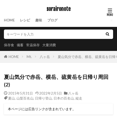
soraironote
HOME
レシピ
趣味
ブログ
保存食
備蓄
常温保存
大量消費
HOME
Mt.
八ヶ岳
夏山気分で赤岳、横岳、硫黄岳を日帰り
夏山気分で赤岳、横岳、硫黄岳を日帰り周回
(2)
2015年5月31日
2022年2月5日
八ヶ岳
夏山
,
山梨百名山
,
日帰り登山
,
日本の百名山
,
縦走
本ページには広告リンクが含まれています。