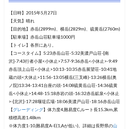
目次
1
登山情報
2
装備
3
地蔵の頭-横岳
4
横岳‐硫黄岳
5
硫黄岳‐赤岳鉱泉
6
赤岳鉱泉‐北沢‐赤岳山荘
7
ソライロノート
登山情報