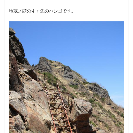
・その他：docomo GALAXY S4 SC-04E、エマージェンシ
ーセット、ヘッドランプ、予備バッテリなど
合計重量：約12kg
地蔵の頭-横岳
ここからは硫黄岳までは自分にとって未知のルートにな
ります。一体どんなトレイルなのでしょうか？不安より
もワクワク感の方が大きいです＾＾この先でツクモグサ
もみれるはず！脚元も注意して歩かなければ。