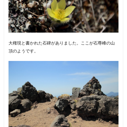
そしてモフモフ兄弟＾＾