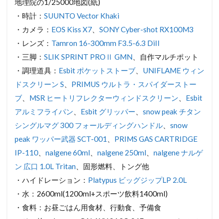
のグレーディング情報
を参照。
装備
・ザック：
OSPREY ストラトス 36
・レインウェア：
THE NORTH FACE RAINTEX Plasma
・登山靴：
ザンバラン フジヤマNW GT
・トレッキングポール：
Helinox Passportシリーズ FL-
120
・地図：山と高原地図「32 八ヶ岳」(紙、アプリ)、国土