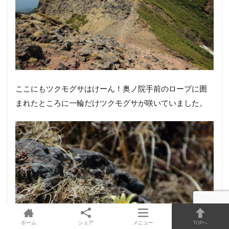
あれが奥ノ院だと思います。花撮りでだいぶ時間を使っ
たので急ぎたいのですが、結構へばってます＾＾；
ホーム
シェア
メニュー
TOPへ