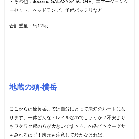
地理院の1/25000地図(紙)
・時計：
SUUNTO Vector Khaki
・カメラ：
EOS Kiss X7
、
SONY Cyber-shot RX100M3
・レンズ：
Tamron 16-300mm F3.5-6.3 DiII
・三脚：
SLIK SPRINT PROⅡ GMN
、自作マルチポット
・調理道具：
Esbit ポケットストーブ
、
UNIFLAME ウィン
ドスクリーン S
、
PRIMUS ウルトラ・スパイダーストー
ブ
、
MSR ヒートリフレクターウィンドスクリーン
、
Esbit
アルミフライパン
、
Esbit グリッパー
、
snow peak チタン
シングルマグ 300 フォールディングハンドル
、
snow
peak ワッパー武器 SCT-001
、
PRIMS GAS CARTRIDGE
IP-110
、
nalgene 60ml
、
nalgene 250ml
、
nalgene ナルゲ
ン 広口 1.0L Tritan
、固形燃料、トング他
・ハイドレーション：
Platypus ビッグジップLP 2.0L
・水：2600ml(1200ml+スポーツ飲料1400ml)
・食料：お昼ごはん用食材、行動食、予備食