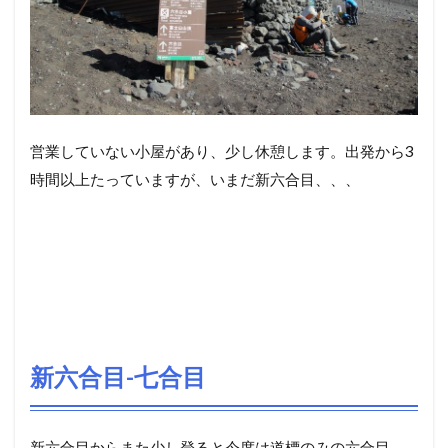
営業していない小屋があり、少し休憩します。出発から3
時間以上たっていますが、いまだ新六合目、、、
新六合目-七合目
新六合目からまた少し登ると今度は道標のみの六合目。