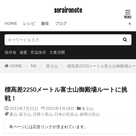
soraironote
HOME
レシピ
趣味
ブログ
保存食
備蓄
常温保存
大量消費
HOME
Mt.
富士山
標高差2250メートル富士山御殿場ル
標高差2250メートル富士山御殿場ルートに挑
戦！
2015年7月21日
2022年1月18日
富士山
夏山
,
富士山
,
日帰り登山
,
日本の百名山
,
静岡の百山
本ページには広告リンクが含まれています。