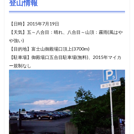
登山情報
【日時】2015年7月19日
【天気】五～八合目：晴れ、八合目～山頂：霧雨(風はや
や強い)
【目的地】富士山御殿場口頂上(3700m)
【駐車場】御殿場口五合目駐車場(無料)、2015年マイカ
ー規制なし