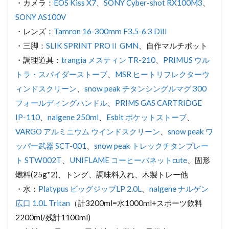
・カメラ：
EOS Kiss X7
、
SONY Cyber-shot RX100M3
、
SONY AS100V
・レンズ：
Tamron 16-300mm F3.5-6.3 DiII
・三脚：
SLIK SPRINT PROⅡ GMN
、自作マルチポット
・調理道具：
trangia メスティン TR-210
、
PRIMUS ウル
トラ・スパイダーストーブ
、
MSR ヒートリフレクターウ
ィンドスクリーン
、
snow peak チタンシングルマグ 300
フォールディングハンドル
、
PRIMS GAS CARTRIDGE
IP-110
、
nalgene 250ml
、
Esbit ポケットストーブ
、
VARGO アルミニウム ウインドスクリーン
、
snow peak ワ
ッパー武器 SCT-001
、
snow peak トレックチタンプレー
ト STW002T
、
UNIFLAME コーヒーバネットcute
、固形
燃料(25g*2)、トング、調味料入れ、木製トレー他
・水：
Platypus ビッグジップLP 2.0L
、
nalgene ナルゲン
広口 1.0L Tritan
（計3200ml=水1000ml+スポーツ飲料
2200ml/残計1100ml)