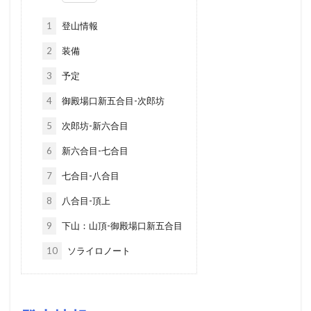
1
登山情報
2
装備
3
予定
4
御殿場口新五合目-次郎坊
5
次郎坊-新六合目
6
新六合目-七合目
7
七合目-八合目
8
八合目-頂上
9
下山：山頂-御殿場口新五合目
10
ソライロノート