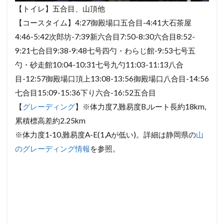
【トイレ】五合目、山頂他
【コースタイム】4:27御殿場口五合目-4:41大石茶屋
4:46-5:42次郎坊-7:39新六合目7:50-8:30六合目8:52-
9:21七合目9:38-9:48七号四勺・わらじ館-9:53七号五
勺・砂走館10:04-10:31七号九勺11:03-11:13八合
目-12:57御殿場口頂上13:08-13:56御殿場口八合目-14:56
七合目15:09-15:36下り六合-16:52五合目
【
グレーディング
】※体力度7,難易度B,ルート長約18km,
累積標高差約2.25km
※体力度1‐10,難易度A-E(1,Aが低い)。詳細は静岡県の
山
のグレーディング情報
を参照。