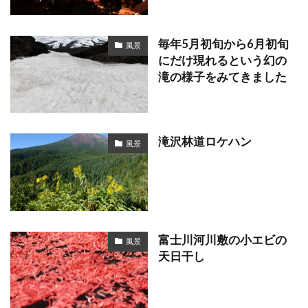
毎年5月初旬から6月初旬
風景
にだけ現れるという幻の
滝の様子をみてきました
滝沢林道ロケハン
風景
富士川河川敷の小エビの
風景
天日干し