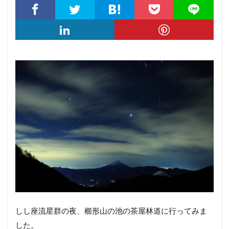
しし座流星群の夜、櫛形山の池の茶屋林道に行ってみま
した。