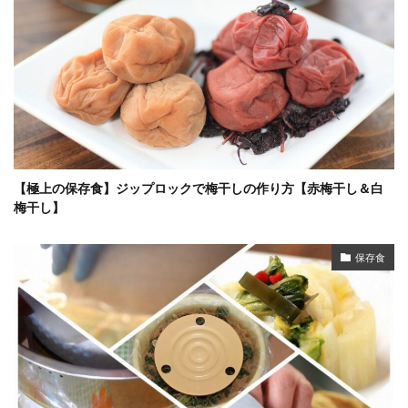
【極上の保存食】ジップロックで梅干しの作り方【赤梅干し＆白
梅干し】
保存食