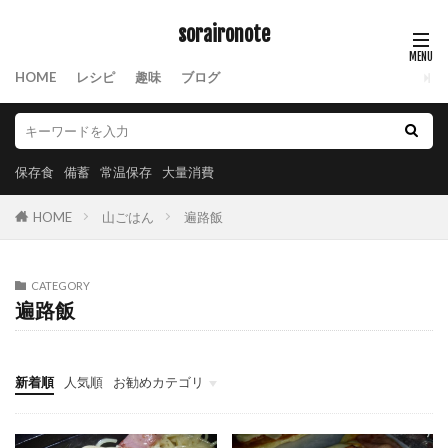
soraironote
HOME
レシピ
趣味
ブログ
保存食
備蓄
常温保存
大量消費
HOME
山ごはん
遍路飯
CATEGORY
遍路飯
新着順
人気順
お勧めカテゴリ
保存食