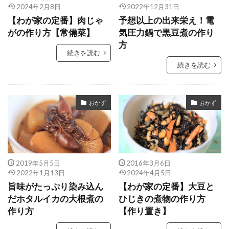
2024年2月8日
2022年12月31日
【わが家の定番】肉じゃ
予想以上の出来栄え！電
がの作り方【常備菜】
気圧力鍋で黒豆煮の作り
方
続きを読む
続きを読む
おかず
おかず
2019年5月5日
2016年3月6日
2022年1月13日
2024年4月5日
旨味がたっぷり染み込ん
【わが家の定番】大豆と
だホタルイカの大根煮の
ひじきの煮物の作り方
作り方
【作り置き】