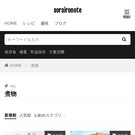
soraironote
HOME
レシピ
趣味
ブログ
保存食
備蓄
常温保存
大量消費
HOME
煮物
TAG
煮物
新着順
人気順
お勧めカテゴリ
保存食
おかず
おかず