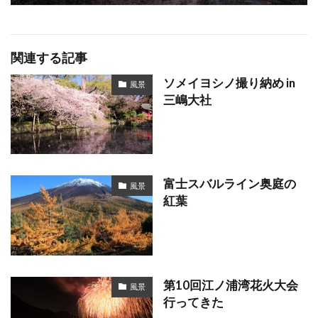
関連する記事
ソメイヨシノ撮り納め in
風景
三嶋大社
富士スバルライン奥庭の
風景
紅葉
第10回江ノ浦湾花火大会
風景
行ってきた