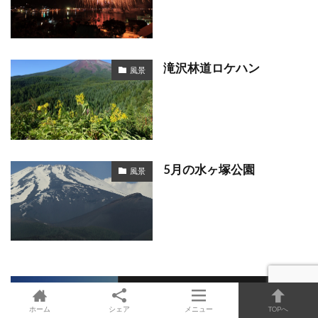
滝沢林道ロケハン
風景
5月の水ヶ塚公園
風景
ホーム
シェア
メニュー
TOPへ