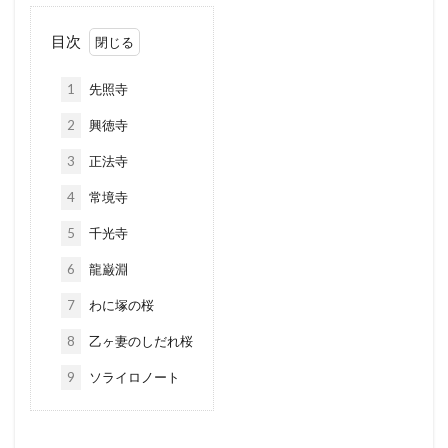
目次
1
先照寺
2
興徳寺
3
正法寺
4
常境寺
5
千光寺
6
龍巌淵
7
わに塚の桜
8
乙ヶ妻のしだれ桜
9
ソライロノート