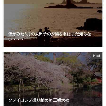
僕がみた3月の大田子の夕陽を君はまだ知らな
い・・・
Next
ソメイヨシノ撮り納め in 三嶋大社