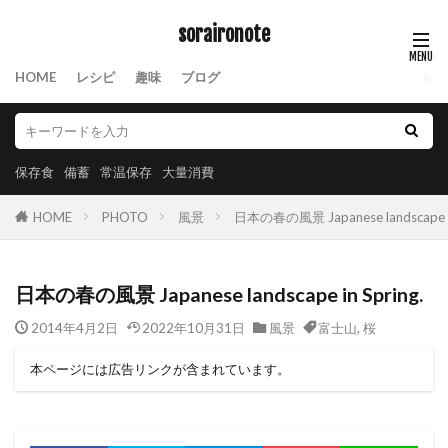
soraironote
HOME
レシピ
趣味
ブログ
保存食
備蓄
常温保存
大量消費
HOME
PHOTO
風景
日本の春の風景 Japanese landscape in
日本の春の風景 Japanese landscape in Spring.
2014年4月2日
2022年10月31日
風景
富士山
,
桜
本ページには広告リンクが含まれています。