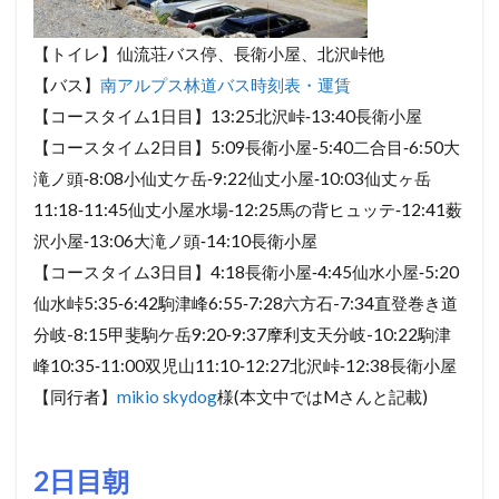
【トイレ】仙流荘バス停、長衛小屋、北沢峠他
【バス】
南アルプス林道バス時刻表・運賃
【コースタイム1日目】13:25北沢峠‐13:40長衛小屋
【コースタイム2日目】5:09長衛小屋-5:40二合目‐6:50大
滝ノ頭‐8:08小仙丈ケ岳‐9:22仙丈小屋‐10:03仙丈ヶ岳
11:18‐11:45仙丈小屋水場‐12:25馬の背ヒュッテ‐12:41薮
沢小屋‐13:06大滝ノ頭‐14:10長衛小屋
【コースタイム3日目】4:18長衛小屋‐4:45仙水小屋‐5:20
仙水峠5:35‐6:42駒津峰6:55‐7:28六方石-7:34直登巻き道
分岐-8:15甲斐駒ケ岳9:20‐9:37摩利支天分岐-10:22駒津
峰10:35‐11:00双児山11:10‐12:27北沢峠‐12:38長衛小屋
【同行者】
mikio skydog
様(本文中ではMさんと記載)
2日目朝