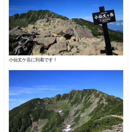
小仙丈ケ岳に到着です！