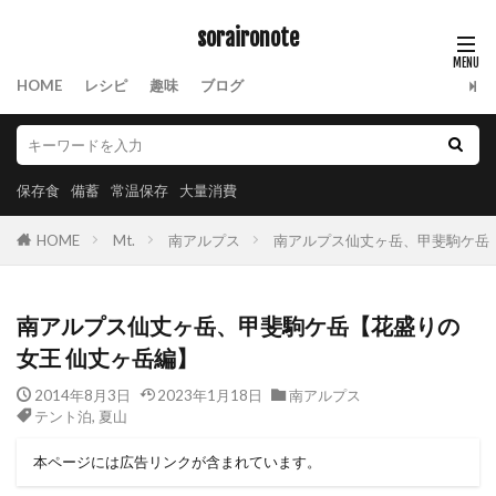
soraironote
HOME
レシピ
趣味
ブログ
保存食
備蓄
常温保存
大量消費
HOME
Mt.
南アルプス
南アルプス仙丈ヶ岳、甲斐駒ケ岳
南アルプス仙丈ヶ岳、甲斐駒ケ岳【花盛りの
女王 仙丈ヶ岳編】
2014年8月3日
2023年1月18日
南アルプス
テント泊
,
夏山
本ページには広告リンクが含まれています。