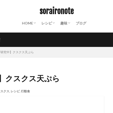
ABOUT
終活ノート
備蓄ノート：常温保存食材リスト
防災ノート：防災グッズリスト
保存食カレンダー
動画撮影機材
山装備一覧
保存食
パスタ
クスクス
ご飯もの
パン
おかず
スイーツ
麺類
飲み物
世界の料理
粉もの
調味料
インスタント
山ごはん
Mt.
沼津散策
お遍路
PHOTO
週末百姓生活
NOTES
soraironote
HOME
レシピ
趣味
ブログ
ABOUT
終活ノート
備蓄ノート：常温保存食材リスト
防災ノート：防災グッズリスト
保存食カレンダー
動画撮影機材
山装備一覧
保存食
パスタ
クスクス
ご飯もの
パン
おかず
スイーツ
麺類
飲み物
世界の料理
粉もの
調味料
インスタント
山ごはん
Mt.
沼津散策
お遍路
PHOTO
週末百姓生活
NOTES
費
ピ研究中】クスクス天ぷら
】クスクス天ぷら
クスクス
,
レシピ
,
行動食