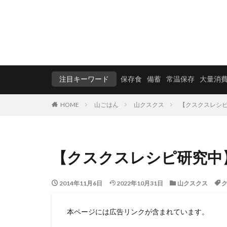
注目キーワード
保存食
備蓄
常温保存
大量消
HOME
山ごはん
山クスクス
【クスクスレシ
【クスクスレシピ研究中
2014年11月6日
2022年10月31日
山クスクス
本ページには広告リンクが含まれています。