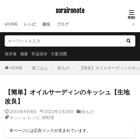
soraironote
HOME
レシピ
趣味
ブログ
保存食
備蓄
常温保存
大量消費
HOME
家ごはん
粉もの
【簡単】オイルサーディンのキッ
【簡単】オイルサーディンのキッシュ【生地
改良】
2015年4月8日
2022年1月20日
粉もの
キッシュ
,
レシピ
,
卵料理
本ページには広告リンクが含まれています。