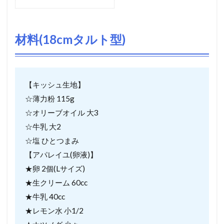
材料(18cmタルト型)
【キッシュ生地】
☆薄力粉 115g
☆オリーブオイル 大3
☆牛乳 大2
☆塩 ひとつまみ
【アパレイユ(卵液)】
★卵 2個(Lサイズ)
★生クリーム 60cc
★牛乳 40cc
★レモン水 小1/2