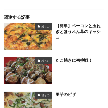
関連する記事
【簡単】ベーコンと玉ね
粉もの
ぎとほうれん草のキッシ
ュ
たこ焼きに初挑戦！
粉もの
里芋のピザ
粉もの