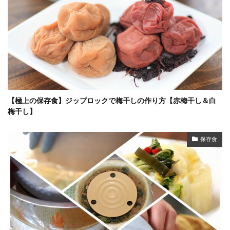
【極上の保存食】ジップロックで梅干しの作り方【赤梅干し＆白
梅干し】
保存食