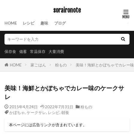
soraironote
HOME
レシピ
趣味
ブログ
保存食
備蓄
常温保存
大量消費
HOME
家ごはん
粉もの
美味！海鮮とかぼちゃでカレー味
美味！海鮮とかぼちゃでカレー味のケークサ
レ
2015年4月24日
2022年7月31日
粉もの
かぼちゃ
,
ケークサレ
,
レシピ
,
朝食
本ページには広告リンクが含まれています。