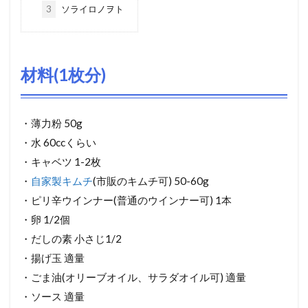
3
ソライロノヲト
材料(1枚分)
・薄力粉 50g
・水 60ccくらい
・キャベツ 1-2枚
・
自家製キムチ
(市販のキムチ可) 50-60g
・ピリ辛ウインナー(普通のウインナー可) 1本
・卵 1/2個
・だしの素 小さじ1/2
・揚げ玉 適量
・ごま油(オリーブオイル、サラダオイル可) 適量
・ソース 適量