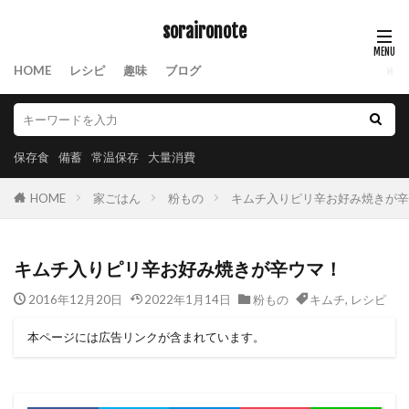
soraironote
HOME
レシピ
趣味
ブログ
保存食
備蓄
常温保存
大量消費
HOME
家ごはん
粉もの
キムチ入りピリ辛お好み焼きが辛
キムチ入りピリ辛お好み焼きが辛ウマ！
2016年12月20日
2022年1月14日
粉もの
キムチ
,
レシピ
本ページには広告リンクが含まれています。