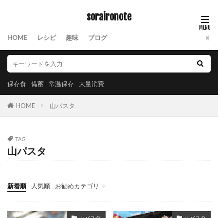
soraironote
HOME
レシピ
趣味
ブログ
保存食
備蓄
常温保存
大量消費
HOME
山パスタ
TAG
山パスタ
新着順
人気順
お勧めカテゴリ
保存食
山パスタ
山パスタ