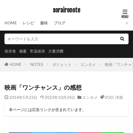
soraironote
HOME
レシピ
趣味
ブログ
保存食
備蓄
常温保存
大量消費
HOME
NOTES
ガジェット
エンタメ
映画「ワンチャ
映画「ワンチャンス」の感想
2014年5月23日
2023年10月24日
エンタメ
VOD
,
洋画
本ページには広告リンクが含まれています。