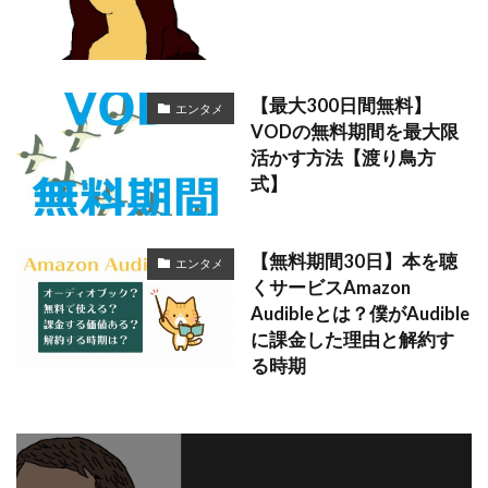
【最大300日間無料】
エンタメ
VODの無料期間を最大限
活かす方法【渡り鳥方
式】
【無料期間30日】本を聴
エンタメ
くサービスAmazon
Audibleとは？僕がAudible
に課金した理由と解約す
る時期