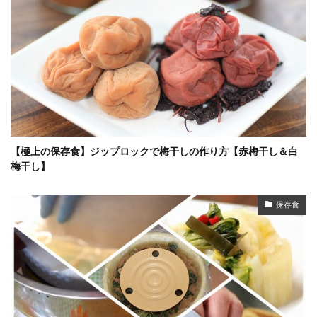
【極上の保存食】ジップロックで梅干しの作り方【赤梅干し＆白
梅干し】
保存食