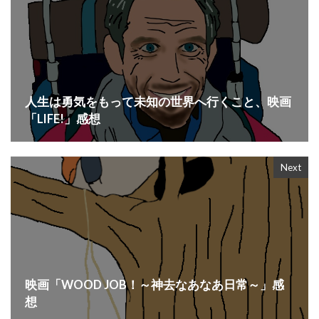
人生は勇気をもって未知の世界へ行くこと、映画
「LIFE!」感想
Next
映画「WOOD JOB！～神去なあなあ日常～」感
想