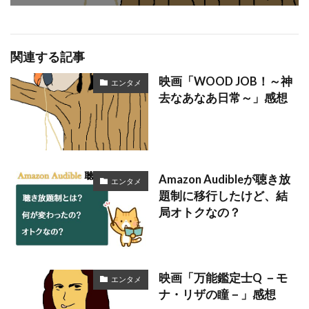
関連する記事
映画「WOOD JOB！～神
エンタメ
去なあなあ日常～」感想
Amazon Audibleが聴き放
エンタメ
題制に移行したけど、結
局オトクなの？
映画「万能鑑定士Q －モ
エンタメ
ナ・リザの瞳－」感想