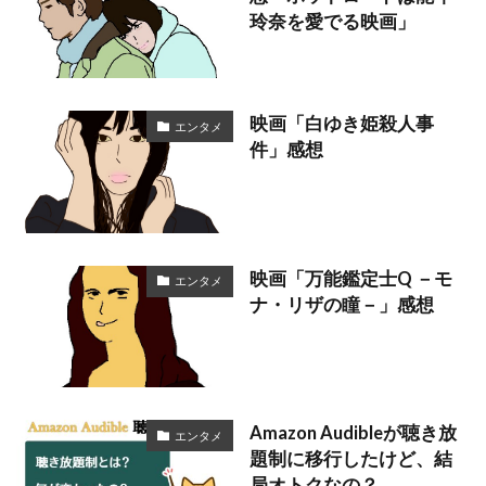
玲奈を愛でる映画」
映画「白ゆき姫殺人事
エンタメ
件」感想
映画「万能鑑定士Q －モ
エンタメ
ナ・リザの瞳－」感想
Amazon Audibleが聴き放
エンタメ
題制に移行したけど、結
局オトクなの？