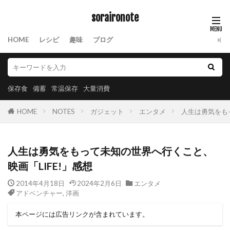
soraironote
HOME
レシピ
趣味
ブログ
保存食
備蓄
常温保存
大量消費
HOME
NOTES
ガジェット
エンタメ
人生は勇気をもっ
人生は勇気をもって未知の世界へ行くこと、
映画「LIFE!」感想
2014年4月18日
2024年2月6日
エンタメ
アドベンチャー
,
洋画
本ページには広告リンクが含まれています。