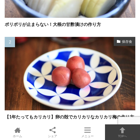
ポリポリが止まらない！大根の甘酢漬けの作り方
保存食
【1年たってもカリカリ】卵の殻でカリカリなカリカリ梅の作り方
保存食
ホーム
シェア
メニュー
TOPへ