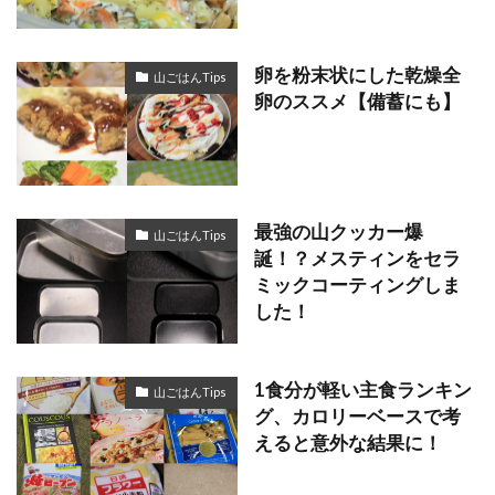
卵を粉末状にした乾燥全
山ごはんTips
卵のススメ【備蓄にも】
最強の山クッカー爆
山ごはんTips
誕！？メスティンをセラ
ミックコーティングしま
した！
1食分が軽い主食ランキン
山ごはんTips
グ、カロリーベースで考
えると意外な結果に！