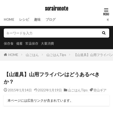
soraironote
HOME
レシピ
趣味
ブログ
保存食
備蓄
常温保存
大量消費
HOME
山ごはん
山ごはんTips
【山道具】山用フライパン
【山道具】山用フライパンはどうあるべき
か？
2015年1月14日
2022年1月19日
山ごはんTips
登山ギア
本ページには広告リンクが含まれています。