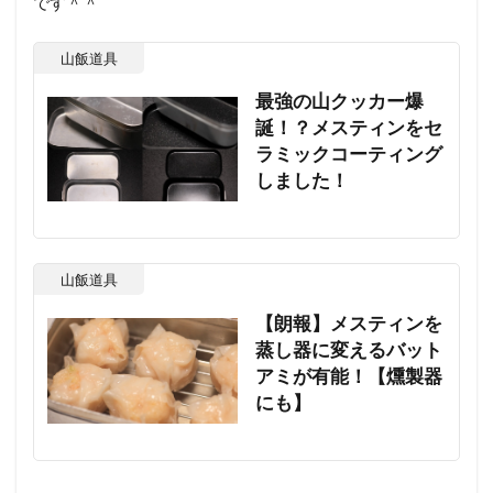
です＾＾
山飯道具
最強の山クッカー爆
誕！？メスティンをセ
ラミックコーティング
しました！
山飯道具
【朗報】メスティンを
蒸し器に変えるバット
アミが有能！【燻製器
にも】