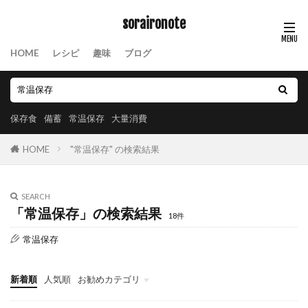
soraironote
HOME
レシピ
趣味
ブログ
保存食
備蓄
常温保存
大量消費
HOME
"常温保存" の検索結果
SEARCH
「常温保存」の検索結果
18件
常温保存
新着順
人気順
お勧めカテゴリ
保存食