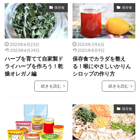
保存食
保存食
2023年6月23日
2023年3月6日
2023年6月24日
2025年8月9日
ハーブを育てて自家製ド
保存食でカラダを整え
ライハーブを作ろう！乾
る！喉にやさしいかりん
燥オレガノ編
シロップの作り方
続きを読む
続きを読む
保存食