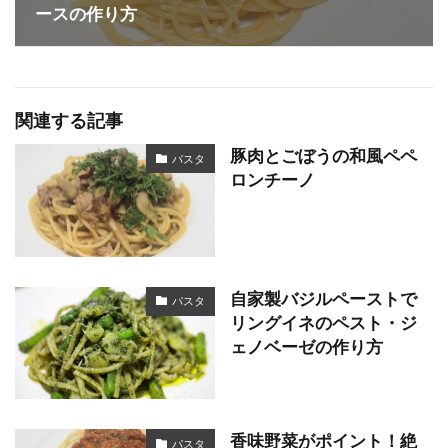
ースの作り方
関連する記事
豚肉とごぼうの和風ペペ
パスタ
ロンチーノ
自家製バジルペーストで
パスタ
リングイネのペスト・ジ
ェノベーゼの作り方
香味野菜がポイント！絶
パスタ