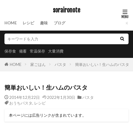
soraironote
HOME
レシピ
趣味
ブログ
保存食
備蓄
常温保存
大量消費
HOME
家ごはん
パスタ
簡単おいしい！生ハムのパスタ
簡単おいしい！生ハムのパスタ
2014年12月22日
2022年1月30日
パスタ
おうちパスタ
,
レシピ
本ページには広告リンクが含まれています。