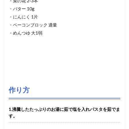
・菜の花 2-3本
・バター 10g
・にんにく 1片
・ベーコンブロック 適量
・めんつゆ 大1弱
作り方
1.沸騰したたっぷりのお湯に茹で塩を入れパスタを茹でま
す。