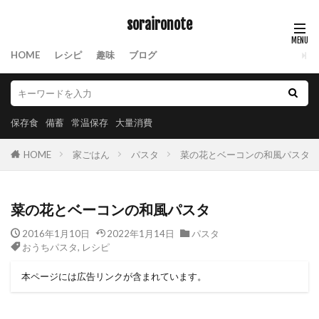
soraironote
HOME
レシピ
趣味
ブログ
保存食
備蓄
常温保存
大量消費
HOME
家ごはん
パスタ
菜の花とベーコンの和風パスタ
菜の花とベーコンの和風パスタ
2016年1月10日
2022年1月14日
パスタ
おうちパスタ
,
レシピ
本ページには広告リンクが含まれています。