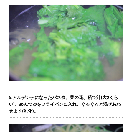
5.アルデンテになったパスタ、菜の花、茹で汁(大2くら
い)、めんつゆをフライパンに入れ、ぐるぐると混ぜあわ
せます(乳化)。