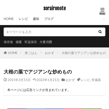
soraironote
HOME
レシピ
趣味
ブログ
保存食
備蓄
常温保存
大量消費
HOME
家ごはん
おかず
大根の葉でアジアンな炒めもの
大根の葉でアジアンな炒めもの
2015年3月15日
2022年1月21日
おかず
レシピ
,
常備菜
本ページには広告リンクが含まれています。