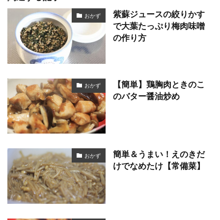
紫蘇ジュースの絞りかす
おかず
で大葉たっぷり梅肉味噌
の作り方
【簡単】鶏胸肉ときのこ
おかず
のバター醤油炒め
簡単＆うまい！えのきだ
おかず
けでなめたけ【常備菜】