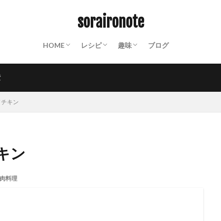
ABOUT
終活ノート
備蓄ノート：常温保存食材リスト
防災ノート：防災グッズリスト
保存食カレンダー
動画撮影機材
山装備一覧
保存食
パスタ
クスクス
ご飯もの
パン
おかず
スイーツ
麺類
飲み物
世界の料理
粉もの
調味料
インスタント
山ごはん
Mt.
沼津散策
お遍路
PHOTO
週末百姓生活
NOTES
soraironote
HOME
レシピ
趣味
ブログ
ABOUT
終活ノート
備蓄ノート：常温保存食材リスト
防災ノート：防災グッズリスト
保存食カレンダー
動画撮影機材
山装備一覧
保存食
パスタ
クスクス
ご飯もの
パン
おかず
スイーツ
麺類
飲み物
世界の料理
粉もの
調味料
インスタント
山ごはん
Mt.
沼津散策
お遍路
PHOTO
週末百姓生活
NOTES
費
ドチキン
キン
肉料理