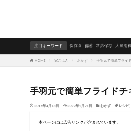
注目キーワード
保存食
備蓄
常温保存
大量消
HOME
家ごはん
おかず
手羽元で簡単フライ
手羽元で簡単フライドチ
2015年3月13日
2022年1月21日
おかず
レシピ
,
本ページには広告リンクが含まれています。