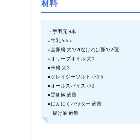
材料
・手羽元 8本
○牛乳 50cc
○全卵粉 大1/2(なければ卵1/2個)
○オリーブオイル 大1
●米粉 大3
●クレイジーソルト 小1.5
●オールスパイス 小1
●黒胡椒 適量
●にんにくパウダー 適量
・揚げ油 適量