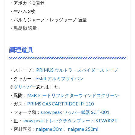
・アボカド 1個弱
・生ハム 3枚
・パルミジャーノ・レッジャーノ 適量
・黒胡椒 適量
調理道具
・ストーブ：
PRIMUS ウルトラ・スパイダーストーブ
・クッカー：
Esbit アルミフライパン
※
グリッパー
忘れました。
・風防：
MSR ヒートリフレクターウィンドスクリーン
・ガス：
PRIMS GAS CARTRIDGE IP-110
・フォーク類：
snow peak ワッパー武器 SCT-001
・皿：
snow peak トレックチタンプレート STW002T
・密封容器：
nalgene 30ml
、
nalgene 250ml