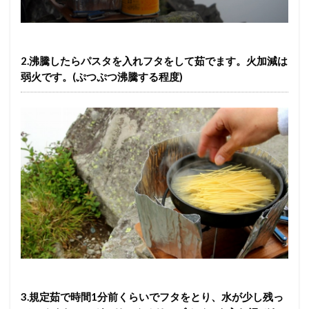
2.沸騰したらパスタを入れフタをして茹でます。火加減は
弱火です。(ぷつぷつ沸騰する程度)
3.規定茹で時間1分前くらいでフタをとり、水が少し残っ