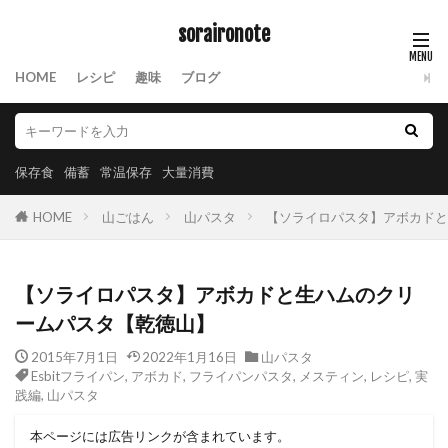
soraironote
HOME
レシピ
趣味
ブログ
保存食
備蓄
常温保存
大量消費
HOME
山ごはん
山パスタ
【ソライロパスタ】アボカドと
【ソライロパスタ】アボカドと生ハムのクリ
ームパスタ【乾徳山】
2015年7月1日
2022年1月16日
山パスタ
Esbitフライパン
,
アボカド
,
フライパンパスタ
,
メスティン
,
レシピ
,
実
践編
,
山パスタ
本ページには広告リンクが含まれています。