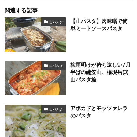
関連する記事
【山パスタ】肉味噌で簡
山パスタ
単ミートソースパスタ
梅雨明けが待ち遠しい7月
山パスタ
半ばの編笠山、権現岳(3)
山パスタ編
アボカドとモッツァレラ
山パスタ
のパスタ