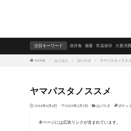
注目キーワード
保存食
備蓄
常温保存
大量消
HOME
山ごはん
山パスタ
ヤマパスタノスス
ヤマパスタノススメ
2014年6月6日
2022年2月5日
山パスタ
ポケッ
本ページには広告リンクが含まれています。