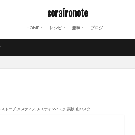
ABOUT
終活ノート
備蓄ノート：常温保存食材リスト
防災ノート：防災グッズリスト
保存食カレンダー
動画撮影機材
山装備一覧
保存食
パスタ
クスクス
ご飯もの
パン
おかず
スイーツ
麺類
飲み物
世界の料理
粉もの
調味料
インスタント
山ごはん
Mt.
沼津散策
お遍路
PHOTO
週末百姓生活
NOTES
soraironote
HOME
レシピ
趣味
ブログ
ABOUT
終活ノート
備蓄ノート：常温保存食材リスト
防災ノート：防災グッズリスト
保存食カレンダー
動画撮影機材
山装備一覧
保存食
パスタ
クスクス
ご飯もの
パン
おかず
スイーツ
麺類
飲み物
世界の料理
粉もの
調味料
インスタント
山ごはん
Mt.
沼津散策
お遍路
PHOTO
週末百姓生活
NOTES
費
メ
トストーブ
,
メスティン
,
メスティンパスタ
,
実験
,
山パスタ