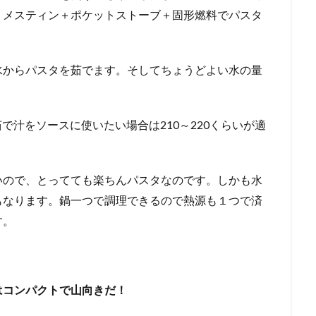
、メスティン＋ポケットストーブ＋固形燃料でパスタ
水からパスタを茹でます。そしてちょうどよい水の量
。茹で汁をソースに使いたい場合は210～220くらいが適
いので、とってても楽ちんパスタなのです。しかも水
もなります。鍋一つで調理できるので熱源も１つで済
す。
はコンパクトで山向きだ！