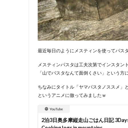
最近毎日のようにメスティンを使ってパス
メスティンパスタは工夫次第でインスタン
「山でパスタなんて面倒くさい」という方
ちなみにタイトル「ヤマパスタノススメ」
というアニメに倣ってみましたｗ
YouTube
2泊3日奥多摩縦走山ごはん日記 3Days tre
Cooking logs in mountains