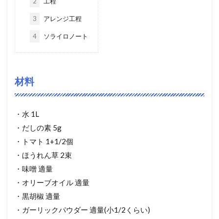
2
工程
3
アレンジ工程
4
ソライロノート
材料
・水 1L
・だしの素 5g
・トマト 1+1/2個
・ほうれん草 2束
・味噌 適量
・オリーブオイル 適量
・黒胡椒 適量
・ガーリックパウダー 適量(小1/2くらい)