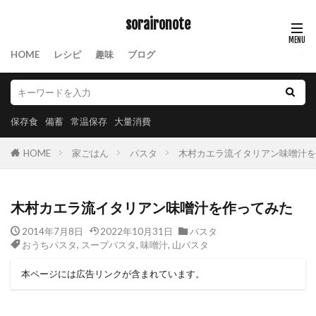
soraironote
HOME
レシピ
趣味
ブログ
保存食
備蓄
常温保存
大量消費
HOME
家ごはん
パスタ
木村カエラ流イタリアン味噌汁を
木村カエラ流イタリアン味噌汁を作ってみた
2014年7月8日
2022年10月31日
パスタ
おうちパスタ
,
スープパスタ
,
味噌汁
,
山パスタ
本ページには広告リンクが含まれています。