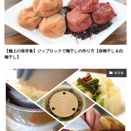
【極上の保存食】ジップロックで梅干しの作り方【赤梅干し＆白
梅干し】
保存食