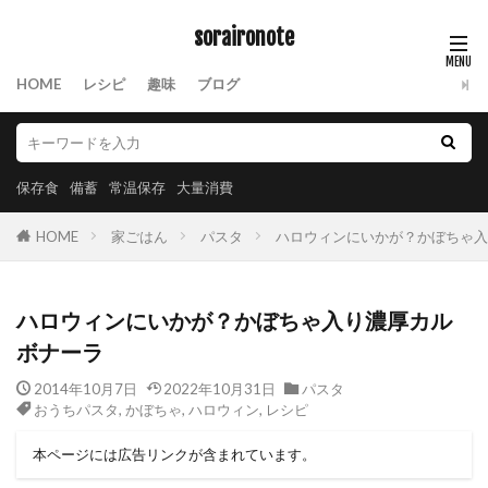
soraironote
HOME
レシピ
趣味
ブログ
保存食
備蓄
常温保存
大量消費
HOME
家ごはん
パスタ
ハロウィンにいかが？かぼちゃ入
ハロウィンにいかが？かぼちゃ入り濃厚カル
ボナーラ
2014年10月7日
2022年10月31日
パスタ
おうちパスタ
,
かぼちゃ
,
ハロウィン
,
レシピ
本ページには広告リンクが含まれています。