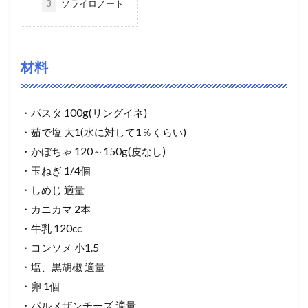
3
ソライロノート
材料
・パスタ 100g(リングイネ)
・茹で塩 大1(水に対して1％くらい)
・かぼちゃ 120～150g(皮なし)
・玉ねぎ 1/4個
・しめじ 適量
・カニカマ 2本
・牛乳 120cc
・コンソメ 小1.5
・塩、黒胡椒 適量
・卵 1個
・パルメザンチーズ 適量