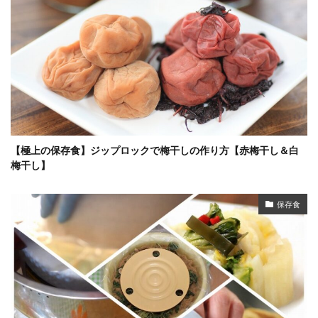
【極上の保存食】ジップロックで梅干しの作り方【赤梅干し＆白
梅干し】
保存食