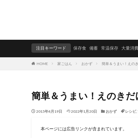
注目キーワード
保存食
備蓄
常温保存
大量消
HOME
家ごはん
おかず
簡単＆うまい！えの
簡単＆うまい！えのきだ
2015年4月19日
2022年1月20日
おかず
レシピ
,
本ページには広告リンクが含まれています。