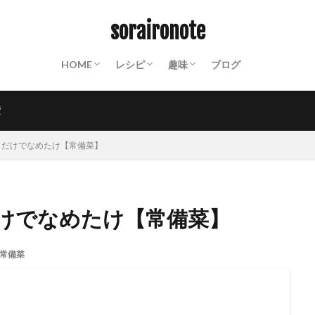
ABOUT
終活ノート
備蓄ノート：常温保存食材リスト
防災ノート：防災グッズリスト
保存食カレンダー
動画撮影機材
山装備一覧
保存食
パスタ
クスクス
ご飯もの
パン
おかず
スイーツ
麺類
飲み物
世界の料理
粉もの
調味料
インスタント
山ごはん
Mt.
沼津散策
お遍路
PHOTO
週末百姓生活
NOTES
soraironote
HOME
レシピ
趣味
ブログ
ABOUT
終活ノート
備蓄ノート：常温保存食材リスト
防災ノート：防災グッズリスト
保存食カレンダー
動画撮影機材
山装備一覧
保存食
パスタ
クスクス
ご飯もの
パン
おかず
スイーツ
麺類
飲み物
世界の料理
粉もの
調味料
インスタント
山ごはん
Mt.
沼津散策
お遍路
PHOTO
週末百姓生活
NOTES
費
きだけでなめたけ【常備菜】
けでなめたけ【常備菜】
常備菜