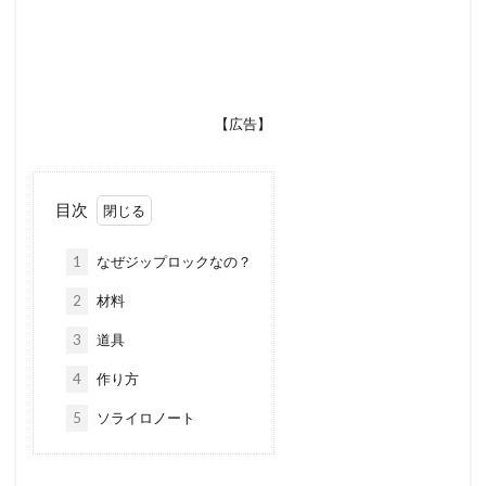
【広告】
目次
1
なぜジップロックなの？
2
材料
3
道具
4
作り方
5
ソライロノート