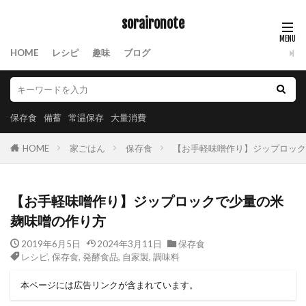
soraironote
HOME
レシピ
趣味
ブログ
保存食
備蓄
常温保存
大量消費
HOME
家ごはん
保存食
【お手軽味噌作り】ジップロック
【お手軽味噌作り】ジップロックで少量の米
麹味噌の作り方
2019年6月5日
2024年3月11日
保存食
レシピ
,
保存食
,
発酵食品
,
自家製
,
調味料
本ページには広告リンクが含まれています。