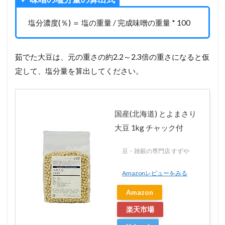
塩分濃度(％) ＝ 塩の重量 / 完成味噌の重量 * 100
茹でた大豆は、元の重さの約2.2～2.3倍の重さになると仮
定して、塩分量を算出してください。
国産(北海道) とよまさり
大豆 1kg チャック付
豆・雑穀の専門店 すずや
Amazonレビューをみる
Amazon
楽天市場