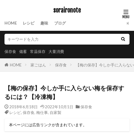
soraironote
HOME
レシピ
趣味
ブログ
保存食
備蓄
常温保存
大量消費
HOME
家ごはん
保存食
【梅の保存】今しか手に入らない
【梅の保存】今しか手に入らない梅を保存す
るには？【冷凍梅】
2018年6月18日
2022年10月1日
保存食
レシピ
,
保存食
,
梅仕事
,
自家製
本ページには広告リンクが含まれています。