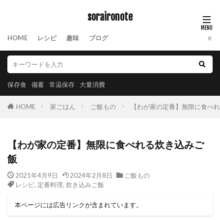
soraironote
HOME
レシピ
趣味
ブログ
保存食
備蓄
常温保存
大量消費
HOME
家ごはん
ご飯もの
【わが家の定番】無限に食べれ
【わが家の定番】無限に食べれる炊き込みご
飯
2021年4月9日
2024年2月8日
ご飯もの
レシピ
,
定番料理
,
炊き込みご飯
本ページには広告リンクが含まれています。