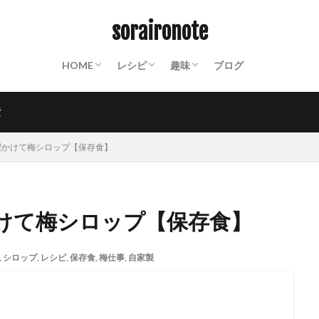
ABOUT
終活ノート
備蓄ノート：常温保存食材リスト
防災ノート：防災グッズリスト
保存食カレンダー
動画撮影機材
山装備一覧
保存食
パスタ
クスクス
ご飯もの
パン
おかず
スイーツ
麺類
飲み物
世界の料理
粉もの
調味料
インスタント
山ごはん
Mt.
沼津散策
お遍路
PHOTO
週末百姓生活
NOTES
soraironote
HOME
レシピ
趣味
ブログ
ABOUT
終活ノート
備蓄ノート：常温保存食材リスト
防災ノート：防災グッズリスト
保存食カレンダー
動画撮影機材
山装備一覧
保存食
パスタ
クスクス
ご飯もの
パン
おかず
スイーツ
麺類
飲み物
世界の料理
粉もの
調味料
インスタント
山ごはん
Mt.
沼津散策
お遍路
PHOTO
週末百姓生活
NOTES
費
暇かけて梅シロップ【保存食】
けて梅シロップ【保存食】
,
シロップ
,
レシピ
,
保存食
,
梅仕事
,
自家製