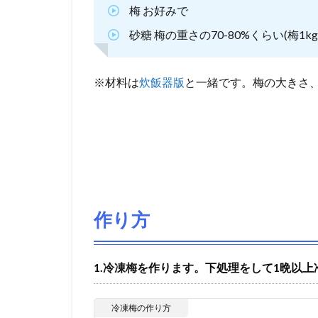
梅 お好みで
砂糖 梅の重さの70-80%くらい(梅1k
※材料は
炊飯器版
と一緒です。梅の大きさ
作り方
1.
冷凍梅
を作ります。下処理をして1晩以上
冷凍梅の作り方