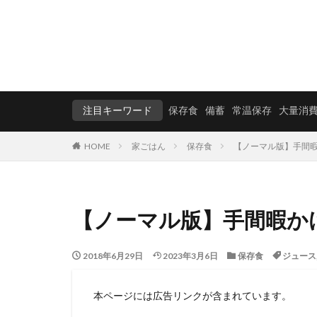
注目キーワード
保存食
備蓄
常温保存
大量消
HOME
家ごはん
保存食
【ノーマル版】手間
【ノーマル版】手間暇か
2018年6月29日
2023年3月6日
保存食
ジュース
本ページには広告リンクが含まれています。