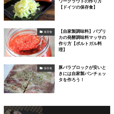
ワークラウトの作り方
【ドイツの保存食】
【自家製調味料】パプリ
保存食
カの発酵調味料マッサの
作り方【ポルトガル料
理】
豚バラブロックが安いと
保存食
きには自家製パンチェッ
タを作ろう！