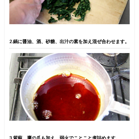
2.鍋に醤油、酒、砂糖、出汁の素を加え混ぜ合わせます。
3.紫蘇、鷹の爪も加え、弱火でことこと煮詰めます。