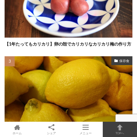
【1年たってもカリカリ】卵の殻でカリカリなカリカリ梅の作り方
保存食
ホーム
シェア
メニュー
TOPへ
【まとめ】レモンの大量消費にはレモンの保存食を作ろう！