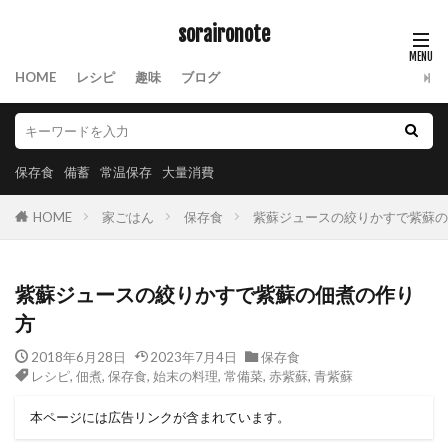
soraironote
HOME
レシピ
趣味
ブログ
保存食
備蓄
常温保存
大量消費
HOME
家ごはん
保存食
紫蘇ジュースの絞りかすで紫蘇の
紫蘇ジュースの絞りかすで紫蘇の佃煮の作り
方
2018年6月28日
2023年7月4日
保存食
レシピ
,
佃煮
,
保存食
,
始末の料理
,
常備菜
,
赤紫蘇
,
青紫蘇
本ページには広告リンクが含まれています。