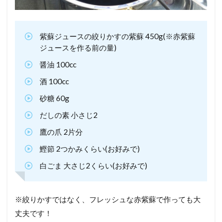
紫蘇ジュースの絞りかすの紫蘇 450g(※赤紫蘇
ジュースを作る前の量)
醤油 100cc
酒 100cc
砂糖 60g
だしの素 小さじ2
鷹の爪 2片分
鰹節 2つかみくらい(お好みで)
白ごま 大さじ2くらい(お好みで)
※絞りかすではなく、フレッシュな赤紫蘇で作っても大
丈夫です！