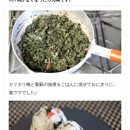
カリカリ梅と紫蘇の佃煮をごはんに混ぜておにぎりに。
激ウマでした♪