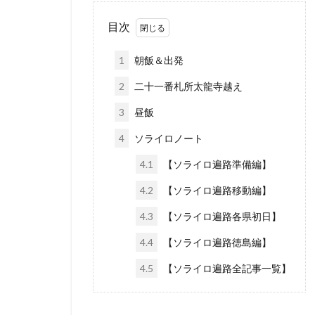
目次
1
朝飯＆出発
2
二十一番札所太龍寺越え
3
昼飯
4
ソライロノート
4.1
【ソライロ遍路準備編】
4.2
【ソライロ遍路移動編】
4.3
【ソライロ遍路各県初日】
4.4
【ソライロ遍路徳島編】
4.5
【ソライロ遍路全記事一覧】