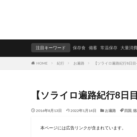
注目キーワード
保存食
備蓄
常温保存
大量消
HOME
紀行
お遍路
【ソライロ遍路紀行8日目
【ソライロ遍路紀行8日目
2016年8月13日
2022年1月14日
お遍路
四国
,
徳
本ページには広告リンクが含まれています。