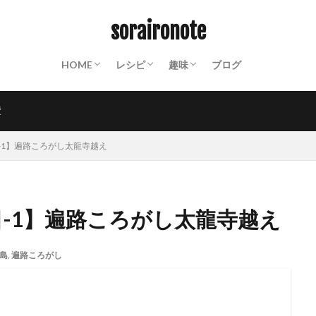
ABOUT
終活ノート
備蓄ノート：常温保存食材リスト
防災ノート：防災グッズリスト
保存食カレンダー
動画撮影機材
山装備一覧
保存食
パスタ
クスクス
ご飯もの
パン
おかず
スイーツ
麺類
飲み物
世界の料理
粉もの
調味料
インスタント
山ごはん
Mt.
沼津散策
お遍路
PHOTO
週末百姓生活
NOTES
soraironote
HOME
レシピ
趣味
ブログ
ABOUT
終活ノート
備蓄ノート：常温保存食材リスト
防災ノート：防災グッズリスト
保存食カレンダー
動画撮影機材
山装備一覧
保存食
パスタ
クスクス
ご飯もの
パン
おかず
スイーツ
麺類
飲み物
世界の料理
粉もの
調味料
インスタント
山ごはん
Mt.
沼津散策
お遍路
PHOTO
週末百姓生活
NOTES
費
-1】遍路ころがし太龍寺越え
-1】遍路ころがし太龍寺越え
島
,
遍路ころがし