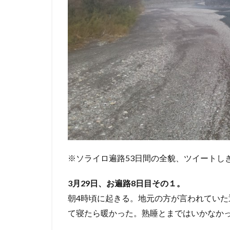
※ソライロ遍路53日間の全貌、ツイートし
3月29日、お遍路8日目その１。
朝4時頃に起きる。地元の方が言われてい
て寝たら暖かった。熟睡とまではいかなか