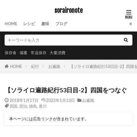
soraironote
HOME
レシピ
趣味
ブログ
保存食
備蓄
常温保存
大量消費
HOME
紀行
お遍路
【ソライロ遍路紀行53日目-2】四国
【ソライロ遍路紀行53日目-2】四国をつなぐ
2018年1月17日
2022年1月13日
お遍路
四国
,
宿泊
,
徳島
,
香川
本ページには広告リンクが含まれています。