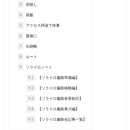
3
宿探し
4
昼飯
5
アクセス阿波で休養
6
最後に
7
出納帳
8
ルート
9
ソライロノート
9.1
【ソライロ遍路準備編】
9.2
【ソライロ遍路移動編】
9.3
【ソライロ遍路各県初日】
9.4
【ソライロ遍路香川編】
9.5
【ソライロ遍路全記事一覧】