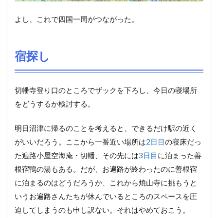
よし、これで四国一周がつながった。
宿探し
切幡寺登り口のところでザックを下ろし、今日の寝場所
をどうするか検討する。
明日沼津に帰るのことを考えると、できるだけ駅の近く
がいいだろう。ここから一番近い場所は
2日目
の寝床だっ
た遍路小屋空海庵・切幡、その先には
3日目
に泊まった善
根宿鴨の湯もある。だが、お遍路が終わったのに善根宿
に泊まるのはどうだろうか、これから焼山寺に挑もうと
いうお遍路さんたちが休んでいるところのスペースを圧
迫してしまうのも申し訳ない。それはやめておこう。