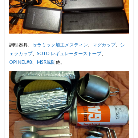
調理器具。
セラミック加工メスティン
、
マグカップ
、
シ
ェラカップ
、
SOTO レギュレーターストーブ
、
OPINEL#8
、
MSR風防
他。