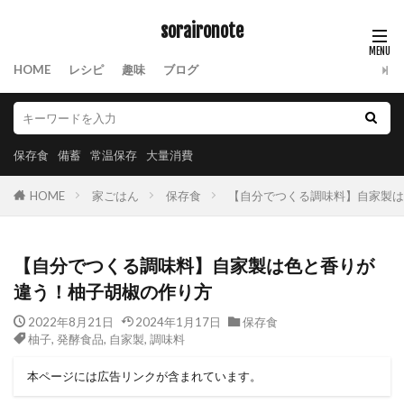
soraironote
HOME
レシピ
趣味
ブログ
保存食
備蓄
常温保存
大量消費
HOME
家ごはん
保存食
【自分でつくる調味料】自家製は
【自分でつくる調味料】自家製は色と香りが
違う！柚子胡椒の作り方
2022年8月21日
2024年1月17日
保存食
柚子
,
発酵食品
,
自家製
,
調味料
本ページには広告リンクが含まれています。