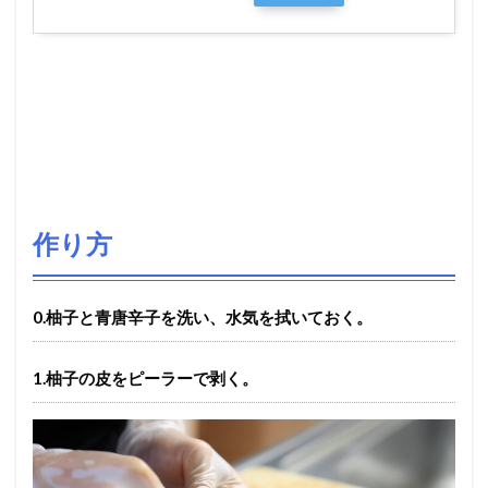
作り方
0.柚子と青唐辛子を洗い、水気を拭いておく。
1.柚子の皮をピーラーで剥く。