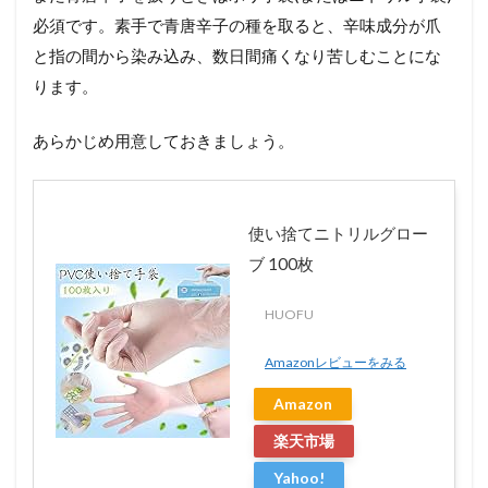
必須です。素手で青唐辛子の種を取ると、辛味成分が爪
と指の間から染み込み、数日間痛くなり苦しむことにな
ります。
あらかじめ用意しておきましょう。
使い捨てニトリルグロー
ブ 100枚
HUOFU
Amazonレビューをみる
Amazon
楽天市場
Yahoo!