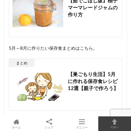
【茹でこぼし版】柚子
マーマレードジャムの
作り方
5月～8月に作りたい保存食まとめはこちら。
まとめ
【巣ごもり生活】5月
に作れる保存食レシピ
12選【親子で作ろう】
まとめ
ホーム
シェア
メニュー
TOPへ