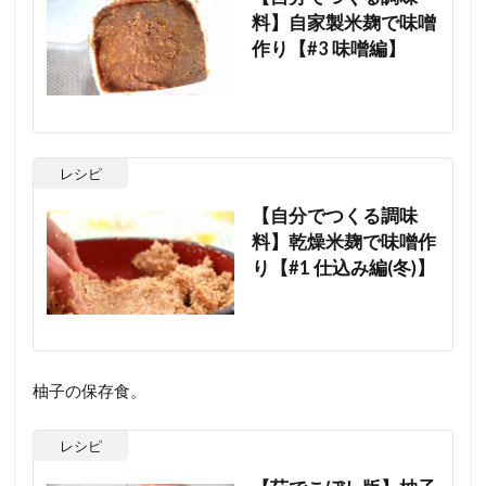
料】自家製米麹で味噌
作り【#3 味噌編】
レシピ
【自分でつくる調味
料】乾燥米麹で味噌作
り【#1 仕込み編(冬)】
柚子の保存食。
レシピ