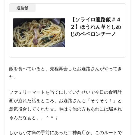
遍路飯
【ソライロ遍路飯＃４
２】ほうれん草としめ
じのペペロンチーノ
飯を食べていると、先程再会したお遍路さんがやってき
た。
ファミリーマートを当てにしていたせいで今日の食料計
画が崩れた話をところ、お遍路さんも「そうそう！」と
意気投合してくれたｗ。やはり他の方もあれには騙され
るんだなぁと、、＾＾；
しかも小才角の手前にあった二神商店が、このルートで