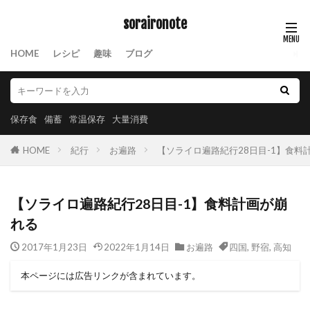
soraironote
HOME
レシピ
趣味
ブログ
保存食
備蓄
常温保存
大量消費
HOME
紀行
お遍路
【ソライロ遍路紀行28日目-1】食料
【ソライロ遍路紀行28日目-1】食料計画が崩
れる
2017年1月23日
2022年1月14日
お遍路
四国
,
野宿
,
高知
本ページには広告リンクが含まれています。