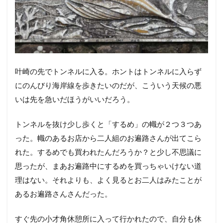
叶崎の先でトンネルに入る。ホントはトンネルに入らず
にのんびり海岸線を歩きたいのだが、こういう天候の悪
いは先を急いだほうがいいだろう。
トンネルを抜け少し歩くと「するめ」の幟が２つ３つあ
った。幟のあるお店から二人組のお遍路さんが出てこら
れた。するめでも買われたんだろうか？と少し不思議に
思ったが、まあお遍路中にするめを買っちゃいけない道
理はない。それよりも、よく見るとお二人はみたことが
あるお遍路さんさんだった。
すぐ先の小才角休憩所に入って行かれたので、自分も休