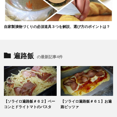
自家製漬物づくりの必須道具３つを解説、選び方のポイントは？
遍路飯
の最新記事4件
【ソライロ遍路飯＃６２】ベー
【ソライロ遍路飯＃６１】お遍
コンとドライトマトのパスタ
路ピッツァ