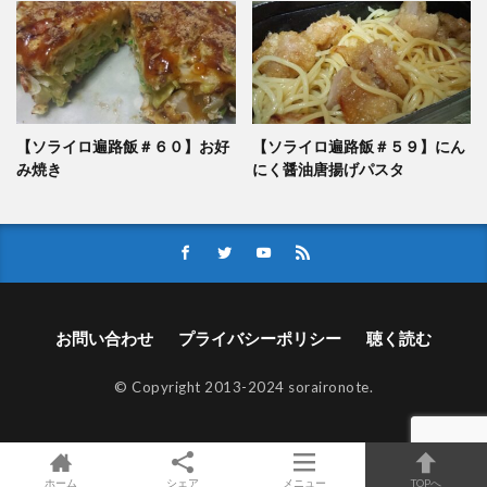
【ソライロ遍路飯＃６０】お好
【ソライロ遍路飯＃５９】にん
み焼き
にく醤油唐揚げパスタ
お問い合わせ
プライバシーポリシー
聴く読む
© Copyright 2013-2024 soraironote.
ホーム
シェア
メニュー
TOPへ