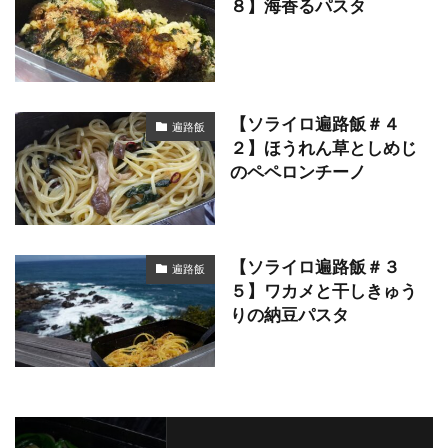
８】海香るパスタ
【ソライロ遍路飯＃４
遍路飯
２】ほうれん草としめじ
のペペロンチーノ
【ソライロ遍路飯＃３
遍路飯
５】ワカメと干しきゅう
りの納豆パスタ