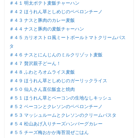
＃４１ 明太ポテト麦飯チャーハン
＃４２ ほうれん草としめじのペペロンチーノ
＃４３ ナスと豚肉のカレー麦飯
＃４４ ナスと豚肉の麦飯チャーハン
＃４５ カリオストロ風ミートボールトマトクリームパス
タ
＃４６ ナスとにんじんのミルクリゾット麦飯
＃４７ 贅沢親子どーん！
＃４８ ふわとろオムライス麦飯
＃４９ ほうれん草としめじのガーリックライス
＃５０ 仙人さん直伝飯盒と焼肉
＃５１ ほうれん草とベーコンの生地なしキッシュ
＃５２ ベーコンとクレソンのペペロンチーノ
＃５３ マッシュルームとクレソンのクリームパスタ
＃５４ 松山あげ入りチーズハンバーグカレー
＃５５ チーズ梅おかか海苔混ぜごはん