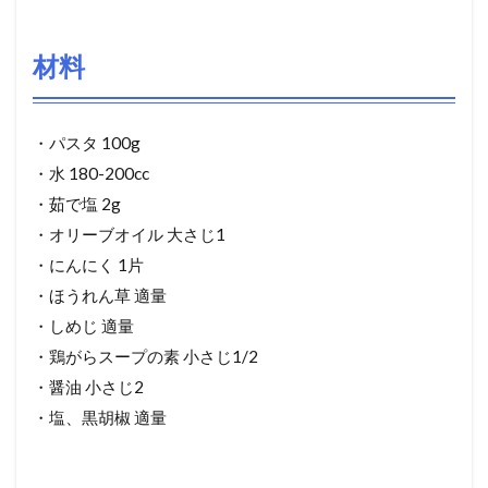
材料
・パスタ 100g
・水 180-200cc
・茹で塩 2g
・オリーブオイル 大さじ1
・にんにく 1片
・ほうれん草 適量
・しめじ 適量
・鶏がらスープの素 小さじ1/2
・醤油 小さじ2
・塩、黒胡椒 適量