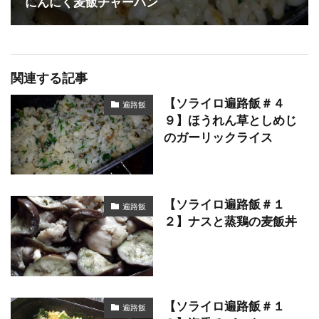
にんにく麦飯チャーハン
関連する記事
【ソライロ遍路飯＃４
遍路飯
９】ほうれん草としめじ
のガーリックライス
【ソライロ遍路飯＃１
遍路飯
２】ナスと蒸鶏の麦飯丼
【ソライロ遍路飯＃１
遍路飯