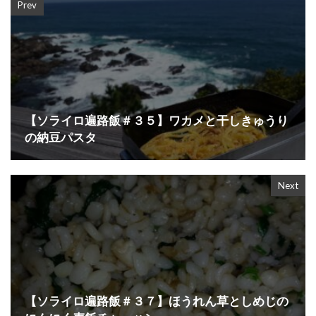
Prev
【ソライロ遍路飯＃３５】ワカメと干しきゅうり
の納豆パスタ
Next
【ソライロ遍路飯＃３７】ほうれん草としめじの