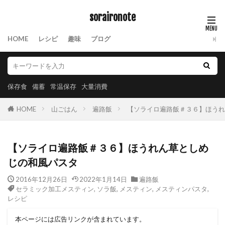
soraironote
HOME
レシピ
趣味
ブログ
保存食
備蓄
常温保存
大量消費
HOME
山ごはん
遍路飯
【ソライロ遍路飯＃３６】ほうれ
【ソライロ遍路飯＃３６】ほうれん草としめ
じの和風パスタ
2016年12月26日
2022年1月14日
遍路飯
セラミック加工メスティン
,
ソラ飯
,
メスティン
,
メスティンパスタ
,
レシピ
本ページには広告リンクが含まれています。