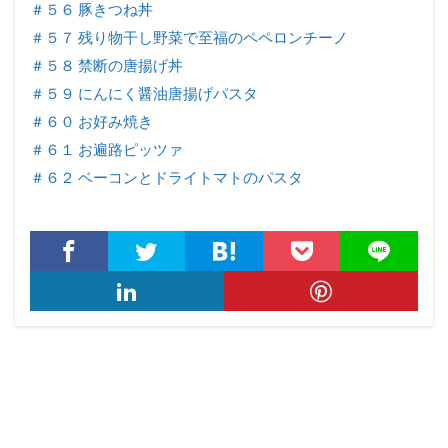
＃５６ 豚きつね丼
＃５７ 残り物干し野菜で至福のペペロンチーノ
＃５８ 禁断の唐揚げ丼
＃５９ にんにく醤油唐揚げパスタ
＃６０ お好み焼き
＃６１ お遍路ピッツァ
＃６２ ベーコンとドライトマトのパスタ