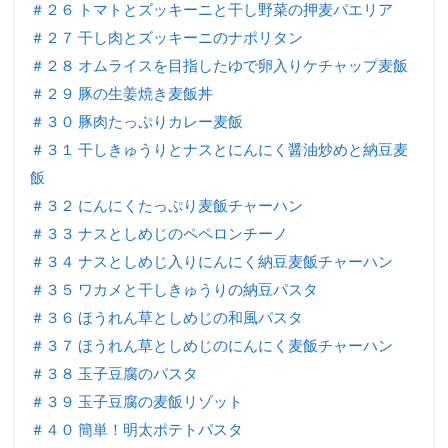
＃２６ トマトとズッキーニと干し野菜の押麦パエリア
＃２７ 干し肉とズッキーニのナポリタン
＃２８ オムライスを目指したゆで卵入りケチャップ麦飯
＃２９ 豚の生姜焼き麦飯丼
＃３０ 豚肉たっぷりカレー麦飯
＃３１ 干しきゅうりとナスとにんにく醤油炒めと納豆麦
飯
＃３２ にんにくたっぷり麦飯チャーハン
＃３３ ナスとしめじのペペロンチーノ
＃３４ ナスとしめじ入りにんにく納豆麦飯チャーハン
＃３５ ワカメと干しきゅうりの納豆パスタ
＃３６ ほうれん草としめじの和風パスタ
＃３７ ほうれん草としめじのにんにく麦飯チャーハン
＃３８ 玉子豆腐のパスタ
＃３９ 玉子豆腐の麦飯リゾット
＃４０ 簡単！明太ポテトパスタ