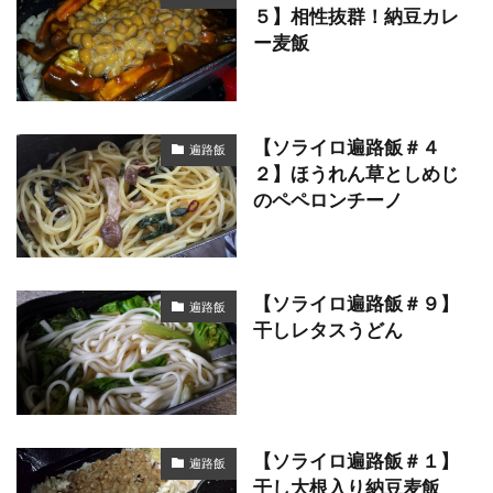
５】相性抜群！納豆カレ
ー麦飯
【ソライロ遍路飯＃４
遍路飯
２】ほうれん草としめじ
のペペロンチーノ
【ソライロ遍路飯＃９】
遍路飯
干しレタスうどん
【ソライロ遍路飯＃１】
遍路飯
干し大根入り納豆麦飯