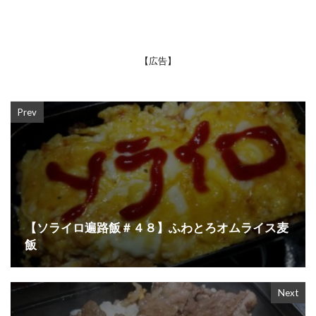
【広告】
Prev
【ソライロ遍路飯＃４８】ふわとろオムライス麦
飯
Next