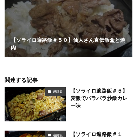
【ソライロ遍路飯＃５０】仙人さん直伝飯盒と焼
肉
関連する記事
【ソライロ遍路飯＃５】
遍路飯
麦飯でパラパラ炒飯カレ
ー味
【ソライロ遍路飯＃１
遍路飯