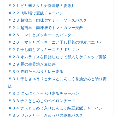
＃２１ ピリ辛スタミナ肉味噌の麦飯丼
＃２２ 肉味噌で麦飯チャーハン
＃２３ 超簡単！肉味噌でミートソースパスタ
＃２４ 超簡単！肉味噌でトマトカレー麦飯
＃２５ トマトとズッキーニのパスタ
＃２６ トマトとズッキーニと干し野菜の押麦パエリア
＃２７ 干し肉とズッキーニのナポリタン
＃２８ オムライスを目指したゆで卵入りケチャップ麦飯
＃２９ 豚の生姜焼き麦飯丼
＃３０ 豚肉たっぷりカレー麦飯
＃３１ 干しきゅうりとナスとにんにく醤油炒めと納豆麦
飯
＃３２ にんにくたっぷり麦飯チャーハン
＃３３ ナスとしめじのペペロンチーノ
＃３４ ナスとしめじ入りにんにく納豆麦飯チャーハン
＃３５ ワカメと干しきゅうりの納豆パスタ