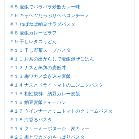
＃５ 麦飯でパラパラ炒飯カレー味
＃６ キャベツたっぷりペペロンチーノ
＃７ ねばねば納豆サラダパスタ
＃８ 麦飯カレーピラフ
＃９ 干しレタスうどん
＃１０ 干し野菜スープパスタ
＃１１ お茶の出がらしで麦飯混ぜごはん
＃１２ ナスと蒸鶏の麦飯丼
＃１３ 梅ワカメ炊き込み麦飯
＃１４ ナスとドライトマトのニンニクパスタ
＃１５ 相性抜群！納豆カレー麦飯
＃１６ 納豆麦飯チャーハン
＃１７ ウインナーとミニトマトのクリームパスタ
＃１８ 海香るパスタ
＃１９ クリーミーポタージュ麦カレー
＃２０ 梅とワカメのさっぱりパスタ