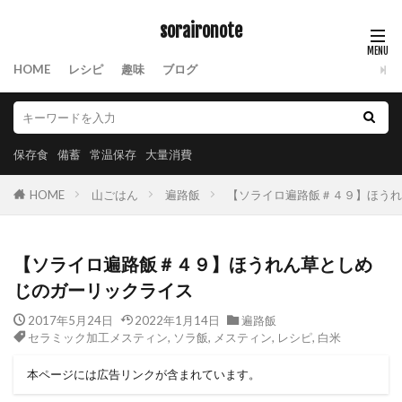
soraironote
HOME
レシピ
趣味
ブログ
保存食
備蓄
常温保存
大量消費
HOME
山ごはん
遍路飯
【ソライロ遍路飯＃４９】ほうれ
【ソライロ遍路飯＃４９】ほうれん草としめ
じのガーリックライス
2017年5月24日
2022年1月14日
遍路飯
セラミック加工メスティン
,
ソラ飯
,
メスティン
,
レシピ
,
白米
本ページには広告リンクが含まれています。