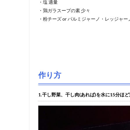
・塩 適量
・鶏ガラスープの素 少々
・粉チーズ or パルミジャーノ・レッジャーノ
作り方
1.干し野菜、干し肉(あれば)を水に15分ほ