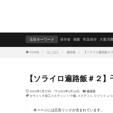
注目キーワード
保存食
備蓄
常温保存
大量消
HOME
山ごはん
遍路飯
【ソライロ遍路飯＃
【ソライロ遍路飯＃２】
2016年7月27日
2022年1月14日
遍路飯
セラミック加工メスティン
,
ソラ飯
,
メスティン
,
リゾット
,
レ
本ページには広告リンクが含まれています。