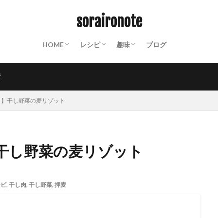
ABOUT
終活ノート
備蓄ノート：常温保存食材リスト
防災ノート：防災グッズリスト
保存食カレンダー
動画撮影機材
山装備一覧
保存食
パスタ
クスクス
ご飯もの
パン
おかず
スイーツ
麺類
飲み物
世界の料理
粉もの
調味料
インスタント
山ごはん
Mt.
沼津散策
お遍路
PHOTO
週末百姓生活
NOTES
soraironote
HOME
レシピ
趣味
ブログ
ABOUT
終活ノート
備蓄ノート：常温保存食材リスト
防災ノート：防災グッズリスト
保存食カレンダー
動画撮影機材
山装備一覧
保存食
パスタ
クスクス
ご飯もの
パン
おかず
スイーツ
麺類
飲み物
世界の料理
粉もの
調味料
インスタント
山ごはん
Mt.
沼津散策
お遍路
PHOTO
週末百姓生活
NOTES
費
２】干し野菜の麦リゾット
干し野菜の麦リゾット
シピ
,
干し肉
,
干し野菜
,
押麦